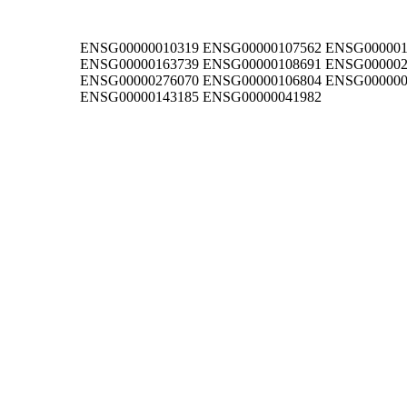
ENSG00000010319 ENSG00000107562 ENSG000001
ENSG00000163739 ENSG00000108691 ENSG000002
ENSG00000276070 ENSG00000106804 ENSG000000
ENSG00000143185 ENSG00000041982